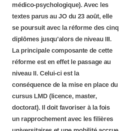
médico-psychologique). Avec les
s
textes parus au JO du 23 août, elle
s
se poursuit avec la réforme des cinq
i
diplômes jusqu’alors de niveau III.
b
La principale composante de cette
i
réforme est en effet le passage au
l
niveau II. Celui-ci est la
i
conséquence de la mise en place du
t
cursus LMD (licence, master,
é
doctorat). Il doit favoriser à la fois
.
un rapprochement avec les filières
universitaires et une mobilité accrue