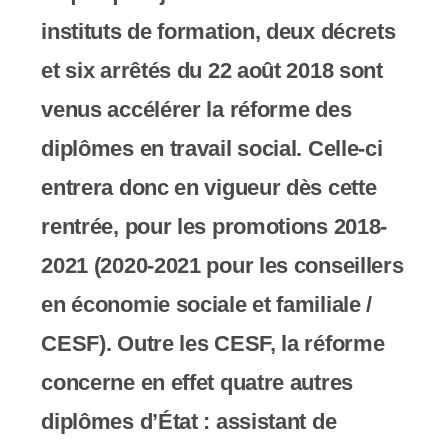
c
instituts de formation, deux décrets
o
et six arrêtés du 22 août 2018 sont
m
venus accélérer la réforme des
p
diplômes en travail social. Celle-ci
r
entrera donc en vigueur dès cette
e
rentrée, pour les promotions 2018-
n
2021 (2020-2021 pour les conseillers
d
en économie sociale et familiale /
u
CESF). Outre les CESF, la réforme
n
concerne en effet quatre autres
s
diplômes d’État : assistant de