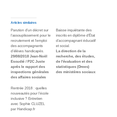
Articles similaires
Parution d’un décret sur
Baisse inquiétante des
l’assouplissement pour le
inscrits en diplôme d’État
recrutement et l’emploi
d’accompagnant éducatif
des accompagnants
et social.
d’élèves handicapés.
La direction de la
29/08/2018 Jean-Noël
recherche, des études,
Escudié / P2C Juste
de l'évaluation et des
après le rapport des
statistiques (Drees)
inspections générales
des ministères sociaux
des affaires sociales
publie une étude sur
(Igas), de l'éducation
l'évolution du nombre
nationale (Igen) et de
d'inscrits en première
Rentrée 2018 : quelles
l'administration de
année de formation
nouveautés pour l’école
l'éducation nationale
pour obtenir le
inclusive ? Entretien
et de la recherche
diplôme d'État
avec Sophie CLUZEL
(Igaenr) sur
d'accompagnant
par Handicap.fr
"L'évaluation de l'aide
éducatif et social