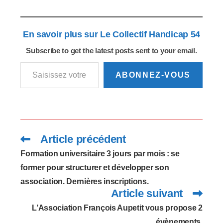
humaine pour les
(DEAES). Créé en 2016
élèves en situation de
et se préparant en 9 à
handicap" (voir notre
24 mois,…
article ci-dessous du
En savoir plus sur Le Collectif Handicap 54
27 juillet…
Subscribe to get the latest posts sent to your email.
Saisissez votre adresse e-mail…
ABONNEZ-VOUS
Article précédent
Read
more
articles
Formation universitaire 3 jours par mois : se
former pour structurer et développer son
association. Dernières inscriptions.
Article suivant
L’Association François Aupetit vous propose 2
évènements.