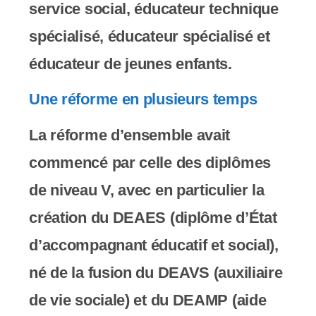
y
service social, éducateur technique
s
spécialisé, éducateur spécialisé et
t
éducateur de jeunes enfants.
è
Une réforme en plusieurs temps
m
La réforme d’ensemble avait
e
commencé par celle des diplômes
d
de niveau V, avec en particulier la
'
création du DEAES (diplôme d’État
a
d’accompagnant éducatif et social),
c
né de la fusion du DEAVS (auxiliaire
c
de vie sociale) et du DEAMP (aide
e