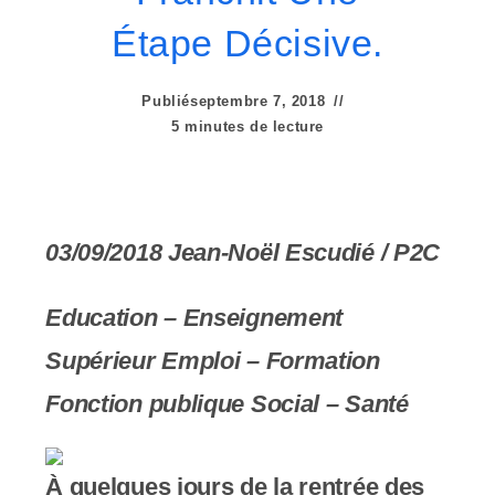
e
Étape Décisive.
r
:
Publié
septembre 7, 2018
C
5 minutes de lecture
e
s
03/09/2018
Jean-Noël Escudié / P2C
i
t
Education – Enseignement
e
Supérieur
Emploi – Formation
W
Fonction publique
Social – Santé
e
b
À quelques jours de la rentrée des