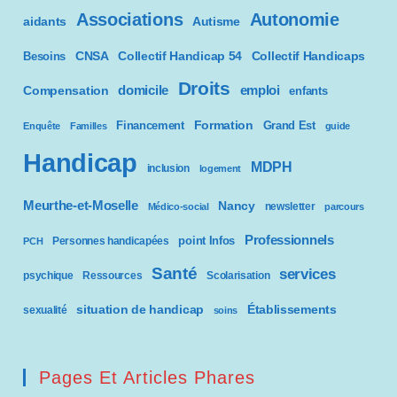
Associations
Autonomie
aidants
Autisme
CNSA
Besoins
Collectif Handicap 54
Collectif Handicaps
Droits
domicile
emploi
Compensation
enfants
Formation
Financement
Grand Est
Enquête
Familles
guide
Handicap
MDPH
inclusion
logement
Meurthe-et-Moselle
Nancy
newsletter
Médico-social
parcours
Professionnels
point Infos
Personnes handicapées
PCH
Santé
services
psychique
Ressources
Scolarisation
situation de handicap
Établissements
sexualité
soins
Pages Et Articles Phares