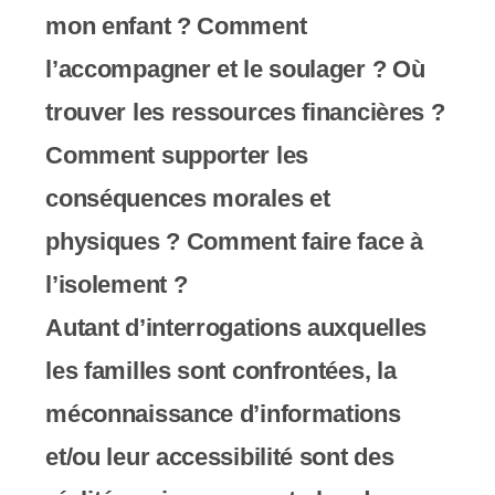
s
mon enfant ? Comment
s
l’accompagner et le soulager ? Où
i
trouver les ressources financières ?
b
Comment supporter les
i
conséquences morales et
l
physiques ? Comment faire face à
i
l’isolement ?
t
Autant d’interrogations auxquelles
é
les familles sont confrontées, la
.
méconnaissance d’informations
et/ou leur accessibilité sont des