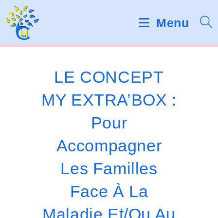
Skip
d
V
e
to
Menu
s
e
content
l
u
e
c
i
t
LE CONCEPT
e
l
u
MY EXTRA’BOX :
r
l
s
Pour
d
e
'
é
z
Accompagner
c
r
n
Les Familles
a
o
n
Face À La
t
Maladie Et/ou Au