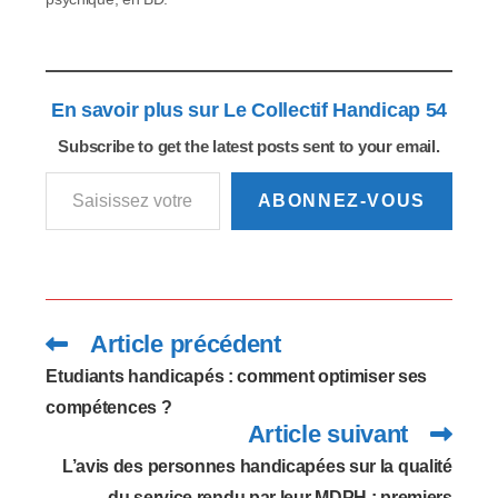
En savoir plus sur Le Collectif Handicap 54
Subscribe to get the latest posts sent to your email.
Saisissez votre adresse e-mail…
ABONNEZ-VOUS
Article précédent
Read
more
articles
Etudiants handicapés : comment optimiser ses
compétences ?
Article suivant
L’avis des personnes handicapées sur la qualité
du service rendu par leur MDPH : premiers