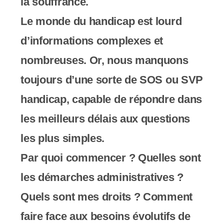
y
la souffrance.
s
Le monde du handicap est lourd
t
d’informations complexes et
è
nombreuses. Or, nous manquons
m
toujours d’une sorte de SOS ou SVP
e
handicap, capable de répondre dans
d
les meilleurs délais aux questions
'
les plus simples.
a
Par quoi commencer ? Quelles sont
c
les démarches administratives ?
c
Quels sont mes droits ? Comment
e
faire face aux besoins évolutifs de