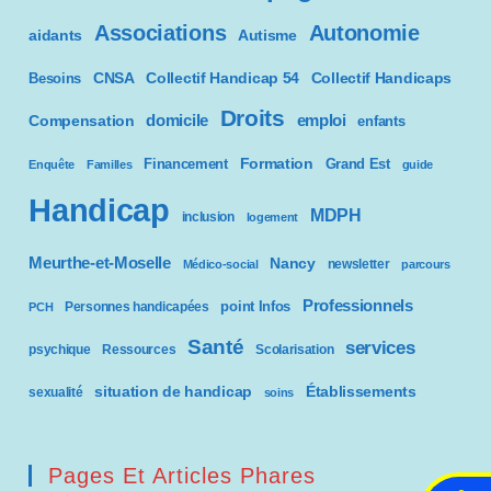
Associations
Autonomie
aidants
Autisme
CNSA
Besoins
Collectif Handicap 54
Collectif Handicaps
Droits
domicile
emploi
Compensation
enfants
Formation
Financement
Grand Est
Enquête
Familles
guide
Handicap
MDPH
inclusion
logement
Meurthe-et-Moselle
Nancy
newsletter
Médico-social
parcours
Professionnels
point Infos
Personnes handicapées
PCH
Santé
services
psychique
Ressources
Scolarisation
situation de handicap
Établissements
sexualité
soins
Pages Et Articles Phares