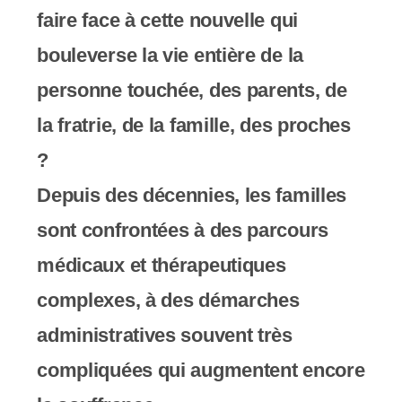
c
faire face à cette nouvelle qui
o
bouleverse la vie entière de la
m
personne touchée, des parents, de
p
la fratrie, de la famille, des proches
r
?
e
Depuis des décennies, les familles
n
sont confrontées à des parcours
d
médicaux et thérapeutiques
u
complexes, à des démarches
n
administratives souvent très
s
compliquées qui augmentent encore