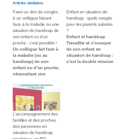
Articles similaires
Faire un don de congés
Enfant en situation de
à un collègue faisant
handicap : quels congés
face à la maladie ou une
pour les parents salariés
situation de handicap de
?
son enfant ou d’un
Enfant et handicap
proche : c’est possible !
Travailler et s’occuper
Un collègue fait face à
de son enfant en
la maladie (ou au
situation de handicap :
handicap) de son
c’est la double mission
enfant ou d’un proche,
des parents salariés !
nécessitant une
Heureusement, des
présence soutenue à
congés spécifiques
ses côtés ? Vous
existent. Les
pouvez lui céder des
explications de
jours de congés pour
Bénédicte Kail* de
l’aider. Interview
l'Association des
d’Aymeric D’Hondt, Drh
paralysés de France
L’accompagnement des
du département des
(Apf). Vies de famille :
familles et des proches
Hauts-de-Seine. Vies
Quelles nouvelles
des personnes en
de famille : Que dit la
possibilités de congé
situation de handicap
loi sur…
la loi…
psychique, en BD.