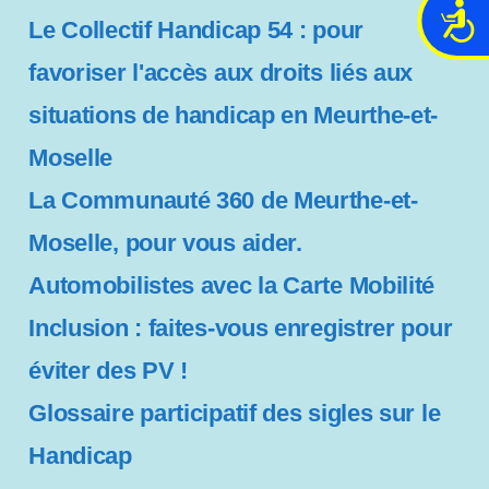
A
Le Collectif Handicap 54 : pour
c
c
favoriser l'accès aux droits liés aux
e
situations de handicap en Meurthe-et-
s
s
Moselle
i
b
La Communauté 360 de Meurthe-et-
i
Moselle, pour vous aider.
l
i
Automobilistes avec la Carte Mobilité
t
Inclusion : faites-vous enregistrer pour
é
éviter des PV !
Glossaire participatif des sigles sur le
Handicap