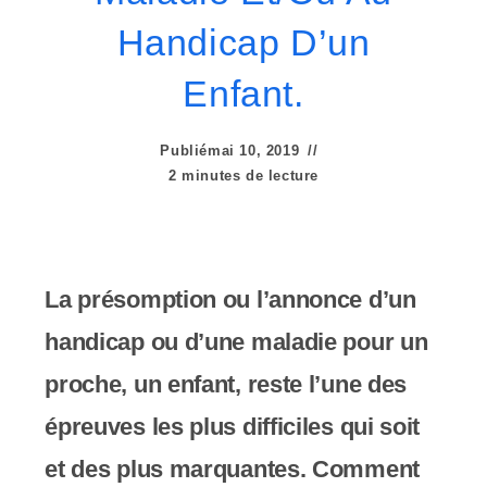
e
Handicap D’un
r
:
Enfant.
C
Publié
mai 10, 2019
e
2 minutes de lecture
s
i
t
La présomption ou l’annonce d’un
e
handicap ou d’une maladie pour un
W
proche, un enfant, reste l’une des
e
épreuves les plus difficiles qui soit
b
et des plus marquantes. Comment