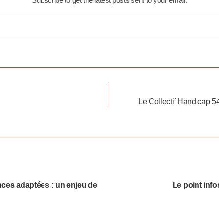
Subscribe to get the latest posts sent to your email.
Le Collectif Handicap 54
nces adaptées : un enjeu de
Le point info