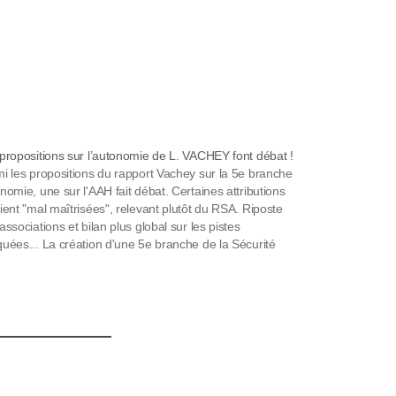
propositions sur l’autonomie de L. VACHEY font débat !
i les propositions du rapport Vachey sur la 5e branche
nomie, une sur l'AAH fait débat. Certaines attributions
ient "mal maîtrisées", relevant plutôt du RSA. Riposte
associations et bilan plus global sur les pistes
uées... La création d'une 5e branche de la Sécurité
ale a été définitivement votée le…