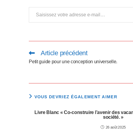
p
Saisissez votre adresse e-mail…
p
u
y
e
Article précédent
Read
more
z
articles
Petit guide pour une conception universelle.
s
u
r
VOUS DEVRIEZ ÉGALEMENT AIMER
C
Livre Blanc « Co-construire l’avenir des vaca
t
société. »
r
26 août 2025