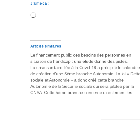
J’aime ça :
s
Chargement…
s
i
b
Articles similaires
i
Le financement public des besoins des personnes en
situation de handicap : une étude donne des pistes.
l
La crise sanitaire liée à la Covid-19 a précipité le calendrie
de création d’une 5ème branche Autonomie. La loi « Dett
i
sociale et Autonomie » a donc créé cette branche
Autonomie de la Sécurité sociale qui sera pilotée par la
t
CNSA. Cette 5ème branche concerne directement les
personnes en situation…
é
.
A