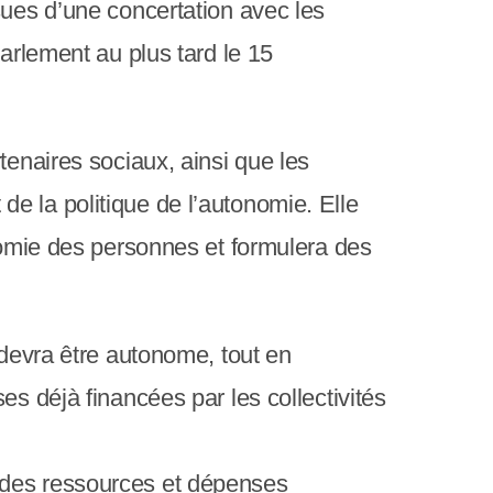
c
sues d’une concertation avec les
r
Parlement au plus tard le 15
a
n
tenaires sociaux, ainsi que les
t de la politique de l’autonomie. Elle
onomie des personnes et formulera des
devra être autonome, tout en
es déjà financées par les collectivités
té des ressources et dépenses