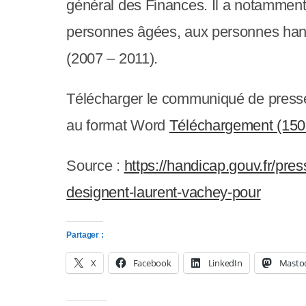
y
général des Finances. Il a notamment é
s
personnes âgées, aux personnes handic
t
(2007 – 2011).
è
Télécharger le communiqué de pres
m
au format Word
Téléchargement (150
e
d
Source :
https://handicap.gouv.fr/pre
'
designent-laurent-vachey-pour
a
Partager :
c
X
Facebook
LinkedIn
Masto
c
e