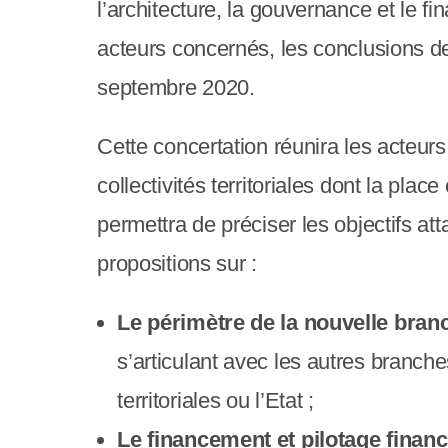
e
l’architecture, la gouvernance et le 
r
acteurs concernés, les conclusions de 
:
septembre 2020.
C
Cette concertation réunira les acteurs
e
collectivités territoriales dont la plac
s
permettra de préciser les objectifs a
i
propositions sur :
t
e
Le périmètre de la nouvelle bran
W
s’articulant avec les autres branche
e
territoriales ou l’Etat ;
b
Le financement et pilotage financ