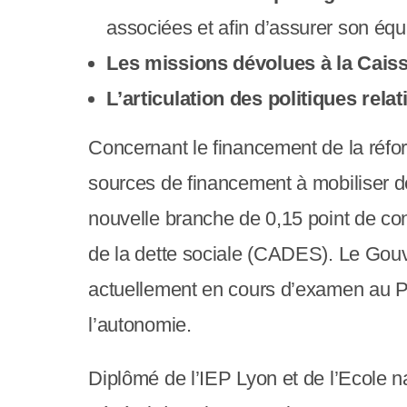
c
associées et afin d’assurer son équi
o
Les missions dévolues à la Caiss
m
L’articulation des politiques rela
p
Concernant le financement de la réfo
r
sources de financement à mobiliser dès
e
nouvelle branche de 0,15 point de co
n
de la dette sociale (CADES). Le Gouve
d
actuellement en cours d’examen au Pa
u
l’autonomie.
n
s
Diplômé de l’IEP Lyon et de l’Ecole n