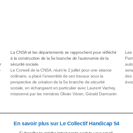
La CNSA et les départements se rapprochent pour réfléchir
Les 
à la construction de la 5e branche de l’autonomie de la
Parm
r
sécurité sociale.
auto
e
Le Conseil de la CNSA, réuni le 2 juillet pour une séance
sera
ordinaire, a placé l’ensemble de ses travaux sous la
des 
perspective de création de la 5e branche de sécurité
évoq
sociale, en échangeant en particulier avec Laurent Vachey,
soci
missionné par les ministres Olivier Véran, Gérald Darmanin
et Sophie Cluzel pour…
En savoir plus sur Le Collectif Handicap 54