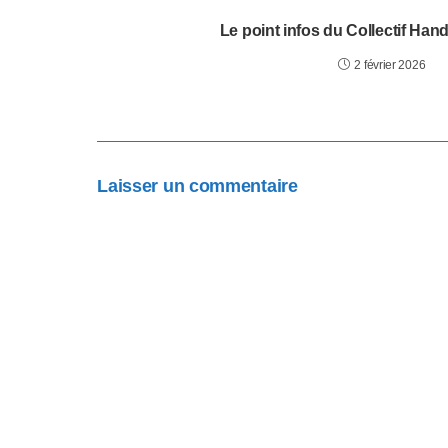
l
Le point infos du Collectif Han
-
2 février 2026
F
1
1
Laisser un commentaire
p
o
u
r
a
d