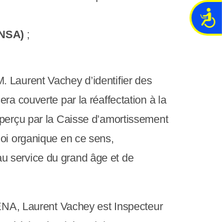
A
c
CNSA)
;
c
e
s
s
. Laurent Vachey d’identifier des
i
b
ra couverte par la réaffectation à la
i
 perçu par la Caisse d’amortissement
l
i
loi organique en ce sens,
t
u service du grand âge et de
é
’ENA, Laurent Vachey est Inspecteur