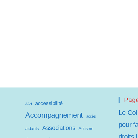
a
p
t
e
r
l
e
s
i
Page
accessibilité
AAH
t
Le Col
Accompagnement
accès
e
pour f
Associations
aidants
Autisme
W
droits 