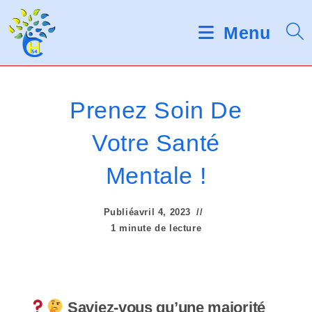
Skip
d
V
e
to
Menu
s
e
content
l
u
e
c
i
t
Prenez Soin De
e
l
u
Votre Santé
r
l
s
Mentale !
d
e
'
é
z
Publié
c
avril 4, 2023
r
n
1 minute de lecture
a
o
n
t
Saviez-vous qu’une majorité