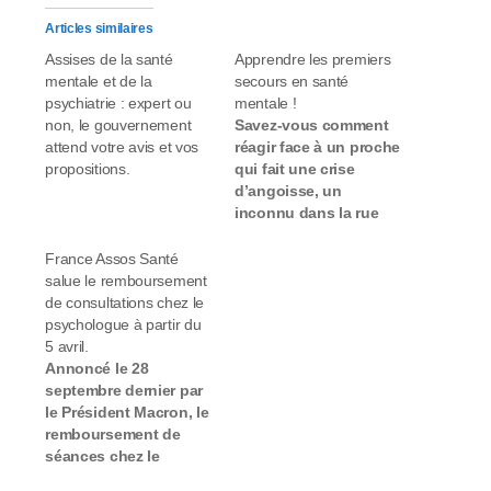
Articles similaires
Assises de la santé
Apprendre les premiers
mentale et de la
secours en santé
psychiatrie : expert ou
mentale !
non, le gouvernement
Savez-vous comment
attend votre avis et vos
réagir face à un proche
propositions.
qui fait une crise
d’angoisse, un
inconnu dans la rue
qui semble très
désorienté, un
France Assos Santé
collègue qui se
salue le remboursement
renferme et perd jour
de consultations chez le
après jour la joie de
psychologue à partir du
vivre que vous lui
5 avril.
connaissiez ? On ne
Annoncé le 28
peut pas s’improviser
septembre dernier par
psychiatre ou
le Président Macron, le
psychologue dans ces
remboursement de
moments,…
séances chez le
psychologue sera