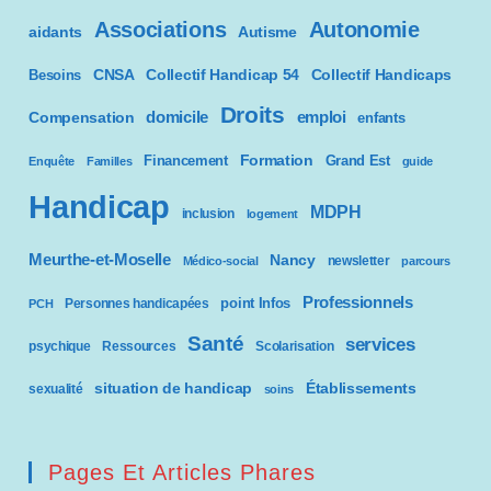
Associations
Autonomie
aidants
Autisme
CNSA
Besoins
Collectif Handicap 54
Collectif Handicaps
Droits
domicile
emploi
Compensation
enfants
Formation
Financement
Grand Est
Enquête
Familles
guide
Handicap
MDPH
inclusion
logement
Meurthe-et-Moselle
Nancy
newsletter
Médico-social
parcours
Professionnels
point Infos
Personnes handicapées
PCH
Santé
services
psychique
Ressources
Scolarisation
situation de handicap
Établissements
sexualité
soins
Pages Et Articles Phares