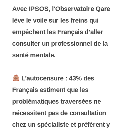
y
Avec IPSOS, l’Observatoire Qare
s
lève le voile sur les freins qui
t
empêchent les Français d’aller
è
consulter un professionnel de la
m
santé mentale.
e
d
L’autocensure : 43% des
'
Français estiment que les
a
problématiques traversées ne
c
nécessitent pas de consultation
c
chez un spécialiste et préfèrent y
e