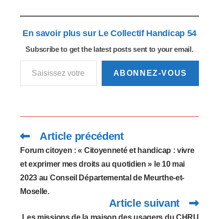
effectif à compter du 5
avril prochain. Les
modalités de
En savoir plus sur Le Collectif Handicap 54
déploiement de ce
dispositif, baptisé
Subscribe to get the latest posts sent to your email.
« MonPsy », ont été
Saisissez votre adresse e-mail…
déclinées ce 16 mars
par Olivier Véran, le
ABONNEZ-VOUS
ministre des
Solidarités et de la
Santé.…
Article précédent
Read
more
articles
Forum citoyen : « Citoyenneté et handicap : vivre
et exprimer mes droits au quotidien » le 10 mai
2023 au Conseil Départemental de Meurthe-et-
Moselle.
Article suivant
Les missions de la maison des usagers du CHRU