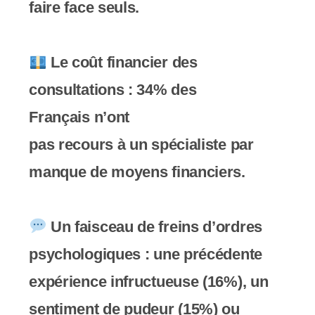
faire face seuls.
s
s
Le coût financier des
i
consultations : 34% des
b
Français n’ont
i
pas recours à un spécialiste par
l
manque de moyens financiers.
i
t
Un faisceau de freins d’ordres
é
psychologiques : une précédente
.
expérience infructueuse (16%), un
sentiment de pudeur (15%) ou