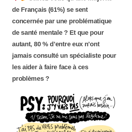
e
de Français (61%) se sent
r
concernée par une problématique
:
de santé mentale ? Et que pour
C
autant, 80 % d’entre eux n’ont
e
jamais consulté un spécialiste pour
s
les aider à faire face à ces
i
problèmes ?
t
e
W
e
b