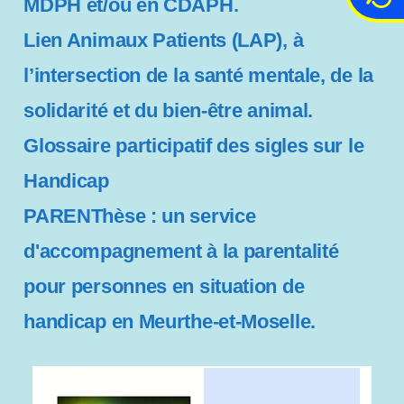
MDPH et/ou en CDAPH.
c
c
Lien Animaux Patients (LAP), à
e
s
l’intersection de la santé mentale, de la
s
solidarité et du bien-être animal.
i
b
Glossaire participatif des sigles sur le
i
Handicap
l
i
PARENThèse : un service
t
é
d'accompagnement à la parentalité
pour personnes en situation de
handicap en Meurthe-et-Moselle.