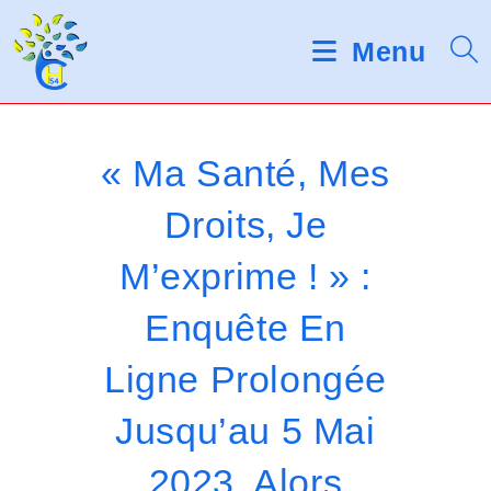
Skip
d
V
e
to
Menu
s
e
content
l
u
e
c
i
t
« Ma Santé, Mes
e
l
u
Droits, Je
r
l
s
M’exprime ! » :
d
e
'
é
z
Enquête En
c
r
n
Ligne Prolongée
a
o
n
Jusqu’au 5 Mai
t
2023. Alors