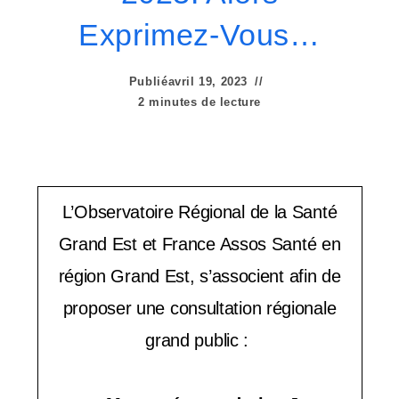
e
Exprimez-Vous…
r
:
Publié
avril 19, 2023
C
2 minutes de lecture
e
s
i
L’Observatoire Régional de la Santé
t
Grand Est et France Assos Santé en
région Grand Est, s’associent afin de
e
proposer une consultation régionale
W
grand public :
e
b