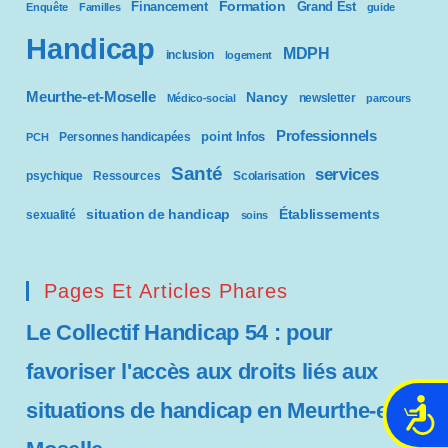
Formation
Financement
Grand Est
Enquête
Familles
guide
Handicap
MDPH
inclusion
logement
Meurthe-et-Moselle
Nancy
newsletter
Médico-social
parcours
Professionnels
point Infos
Personnes handicapées
PCH
Santé
services
psychique
Ressources
Scolarisation
situation de handicap
Établissements
sexualité
soins
Pages Et Articles Phares
Le Collectif Handicap 54 : pour
favoriser l'accès aux droits liés aux
situations de handicap en Meurthe-et-
A
c