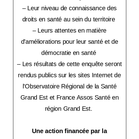
y
– Leur niveau de connaissance des
s
droits en santé au sein du territoire
t
– Leurs attentes en matière
è
d’améliorations pour leur santé et de
m
démocratie en santé
e
– Les résultats de cette enquête seront
d
rendus publics sur les sites Internet de
'
l’Observatoire Régional de la Santé
a
Grand Est et France Assos Santé en
région Grand Est.
c
c
Une action financée par la
e