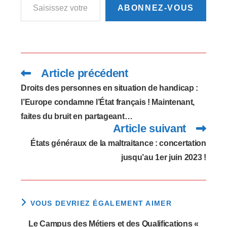
national et régional.Ce
ABONNEZ-VOUS
questionnaire, très
ouvert, est destiné à…
Article précédent
Read
more
articles
Droits des personnes en situation de handicap :
l’Europe condamne l’État français ! Maintenant,
faites du bruit en partageant…
Article suivant
États généraux de la maltraitance : concertation
jusqu’au 1er juin 2023 !
VOUS DEVRIEZ ÉGALEMENT AIMER
Le Campus des Métiers et des Qualifications «