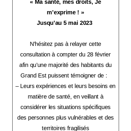
« Ma santé, mes droits, Je
c
m’exprime ! »
o
Jusqu’au 5 mai 2023
m
p
N’hésitez pas à relayer cette
r
consultation à compter du 28 février
e
afin qu’une majorité des habitants du
n
Grand Est puissent témoigner de :
d
– Leurs expériences et leurs besoins en
matière de santé, en veillant à
u
considérer les situations spécifiques
n
des personnes plus vulnérables et des
s
territoires fragilisés