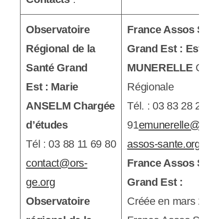
Observatoire
France Assos San
Régional de la
Grand Est : Esther
Santé Grand
MUNERELLE
Coor
Est : Marie
Régionale
ANSELM Chargée
Tél. : 03 83 28 25
d’études
91
emunerelle@fran
Tél : 03 88 11 69 80
assos-sante.org
contact@ors-
France Assos San
ge.org
Grand Est :
Observatoire
Créée en mars 2017