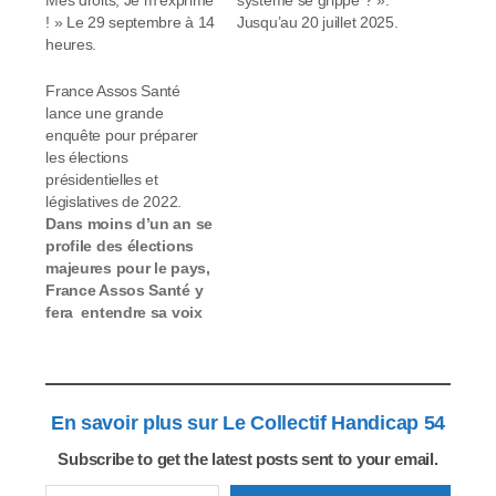
! » Le 29 septembre à 14
Jusqu’au 20 juillet 2025.
heures.
France Assos Santé
lance une grande
enquête pour préparer
les élections
présidentielles et
législatives de 2022.
Dans moins d’un an se
profile des élections
majeures pour le pays,
France Assos Santé y
fera entendre sa voix
grâce à vous. Pour
amorcer notre travail
en vue de ces
échéances, nous
En savoir plus sur Le Collectif Handicap 54
avons élaboré un
questionnaire à
Subscribe to get the latest posts sent to your email.
destination de notre
Saisissez votre adresse e-mail…
réseau associatif