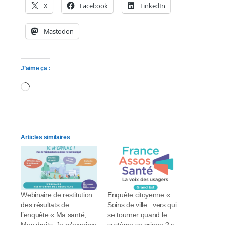
X
Facebook
LinkedIn
Mastodon
J’aime ça :
Chargement…
Articles similaires
Webinaire de restitution
Enquête citoyenne «
des résultats de
Soins de ville : vers qui
l’enquête « Ma santé,
se tourner quand le
Mes droits, Je m’exprime
système se grippe ? ».