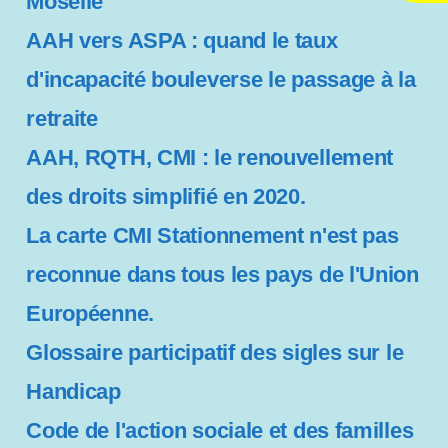
Moselle
c
e
AAH vers ASPA : quand le taux
s
d'incapacité bouleverse le passage à la
s
i
retraite
b
i
AAH, RQTH, CMI : le renouvellement
l
des droits simplifié en 2020.
i
t
La carte CMI Stationnement n'est pas
é
reconnue dans tous les pays de l'Union
Européenne.
Glossaire participatif des sigles sur le
Handicap
Code de l'action sociale et des familles