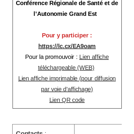
Conférence Régionale de Santé et de
s
l’Autonomie Grand Est
s
i
Pour y participer :
b
https://lc.cx/EA9oam
i
Pour la promouvoir :
Lien affiche
l
téléchargeable (WEB)
i
Lien affiche imprimable (pour diffusion
t
par voie d’affichage)
é
Lien QR code
.
Contacts
: