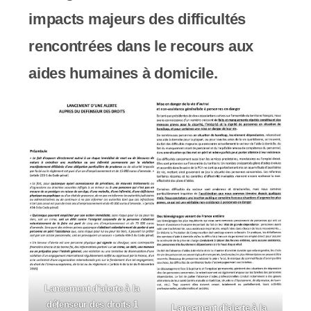
y
impacts majeurs des difficultés
s
rencontrées dans le recours aux
t
aides humaines à domicile.
è
m
e
d
'
a
c
c
Lancement d’alerte à la
e
défenseur des droits 1
Lancement d’alerte à la