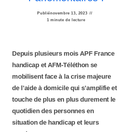
e
r
Publié
novembre 13, 2023
1 minute de lecture
:
C
e
Depuis plusieurs mois APF France
s
handicap et AFM-Téléthon se
i
mobilisent face à la crise majeure
t
de l’aide à domicile qui s’amplifie et
e
touche de plus en plus durement le
W
quotidien des personnes en
e
situation de handicap et leurs
b