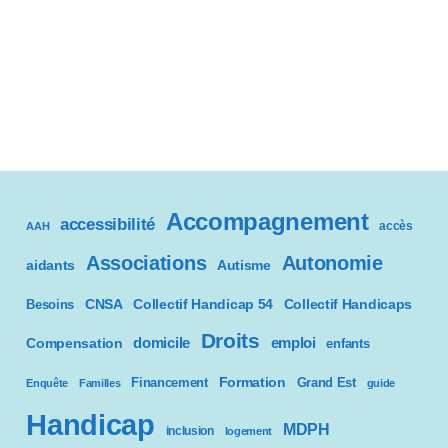
Accompagnement
accessibilité
accès
AAH
Associations
Autonomie
aidants
Autisme
CNSA
Besoins
Collectif Handicap 54
Collectif Handicaps
Droits
domicile
emploi
Compensation
enfants
Formation
Financement
Grand Est
Enquête
Familles
guide
Handicap
MDPH
inclusion
logement