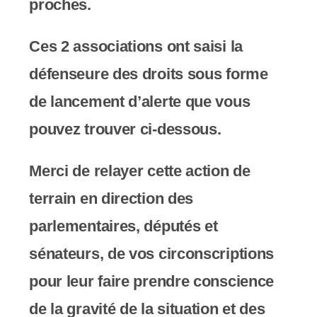
proches.
c
o
Ces 2 associations ont saisi la
m
défenseure des droits sous forme
p
de lancement d’alerte que vous
r
pouvez trouver ci-dessous.
e
Merci de relayer cette action de
n
terrain en direction des
d
parlementaires, députés et
u
sénateurs, de vos circonscriptions
n
pour leur faire prendre conscience
s
de la gravité de la situation et des