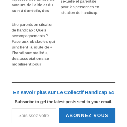
sexuelle et parentale
acteurs de l’aide et du
pour les personnes en
soin à domicile, des
situation de handicap.
milliers de personnes
en situation de
Etre parents en situation
handicap, se trouvent
de handicap : Quels
toujours, du fait du
accompagnements ?
manque criant de
Face aux obstacles qui
personnel, dans une
jonchent la route de «
situation qui met leur
l’handiparentalité »,
vie en danger. L’AFM-
des associations se
Téléthon et APF
mobilisent pour
France handicap, avec
faciliter le parcours
l’UNA,…
des personnes
handicapées, en les
informant et en les
En savoir plus sur Le Collectif Handicap 54
accompagnant dans
leur projet de vie. Ce
Subscribe to get the latest posts sent to your email.
n'est pas parce qu'on
Saisissez votre adresse e-mail…
est en situation de
handicap que l'on n’a
ABONNEZ-VOUS
pas le droit,…