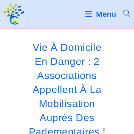
Skip
V
to
Menu
e
content
u
i
Vie À Domicile
l
En Danger : 2
l
Associations
e
z
Appellent À La
n
Mobilisation
o
Auprès Des
t
Parlementaires !