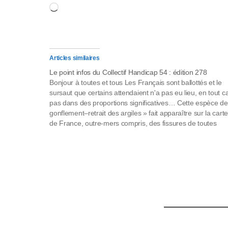
Chargement…
l
-
F
Articles similaires
1
Le point infos du Collectif Handicap 54 : édition 278
Bonjour à toutes et tous Les Français sont ballottés et le
1
sursaut que certains attendaient n'a pas eu lieu, en tout c
pas dans des proportions significatives… Cette espèce de
p
gonflement–retrait des argiles » fait apparaître sur la carte
de France, outre-mers compris, des fissures de toutes
o
parts. La…
u
r
a
d