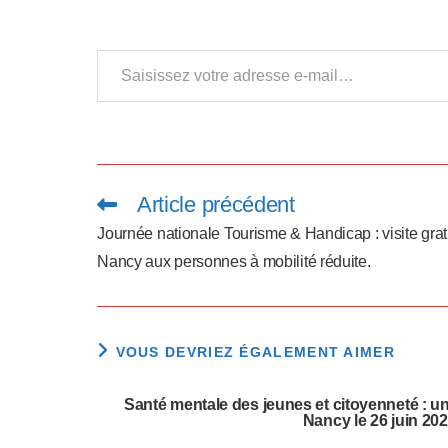
a
p
Saisissez votre adresse e-mail…
t
e
r
l
Article précédent
Read
more
articles
e
Journée nationale Tourisme & Handicap : visite grat
Nancy aux personnes à mobilité réduite.
s
i
t
VOUS DEVRIEZ ÉGALEMENT AIMER
e
Santé mentale des jeunes et citoyenneté : un
Nancy le 26 juin 202
W