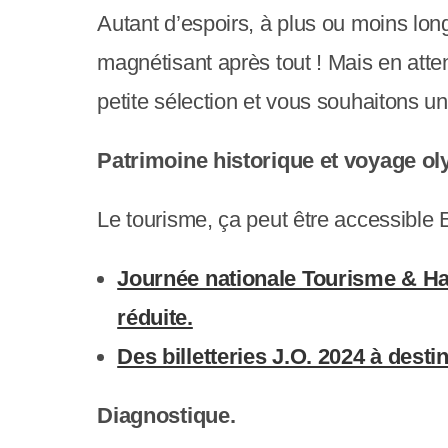
c
Autant d’espoirs, à plus ou moins long
o
magnétisant après tout ! Mais en atte
m
petite sélection et vous souhaitons 
p
Patrimoine historique et voyage o
r
e
Le tourisme, ça peut être accessible E
n
Journée nationale Tourisme & Han
d
réduite.
u
Des billetteries J.O. 2024 à desti
n
s
Diagnostique.