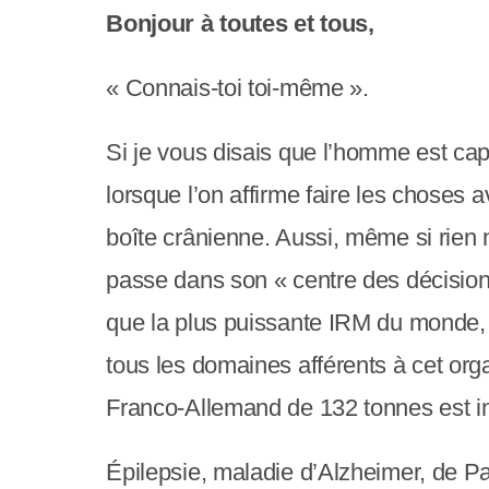
e
Bonjour à toutes et tous,
r
:
« Connais-toi toi-même ».
C
Si je vous disais que l’homme est cap
e
lorsque l’on affirme faire les choses 
s
boîte crânienne. Aussi, même si rien 
i
passe dans son « centre des décision
t
que la plus puissante IRM du monde, b
e
tous les domaines afférents à cet orga
W
Franco-Allemand de 132 tonnes est i
e
b
Épilepsie, maladie d’Alzheimer, de P