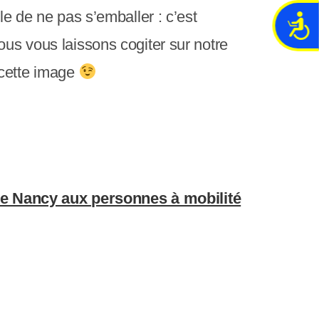
le de ne pas s’emballer : c’est
A
c
ous vous laissons cogiter sur notre
c
 cette image
e
s
s
i
b
i
l
i
 de Nancy aux personnes à mobilité
t
é