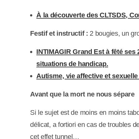
s
À la découverte des CLTSDS, Com
s
i
Festif et instructif :
2 bougies, un gro
b
INTIMAGIR Grand Est à fêté ses 2 
i
situations de handicap.
l
Autisme, vie affective et sexuell
i
t
Avant que la mort ne nous sépare
é
Si le sujet est de moins en moins tab
.
délicat, a fortiori en cas de trouble
A
cet effet tunnel…