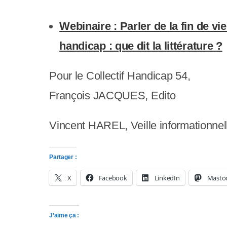
p
p
Webinaire : Parler de la fin de v
u
handicap : que dit la littérature ?
y
Pour le Collectif Handicap 54,
e
François JACQUES, Edito
z
s
Vincent HAREL, Veille informationnel
u
r
Partager :
C
X
Facebook
LinkedIn
Masto
t
J’aime ça :
r