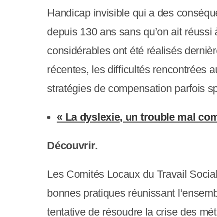
y
Handicap invisible qui a des conséque
s
depuis 130 ans sans qu’on ait réussi 
t
considérables ont été réalisés derni
è
récentes, les difficultés rencontrées 
m
stratégies de compensation parfois sp
e
d
« La dyslexie, un trouble mal co
'
Découvrir.
a
c
Les Comités Locaux du Travail Social
c
bonnes pratiques réunissant l’ensembl
e
tentative de résoudre la crise des mé