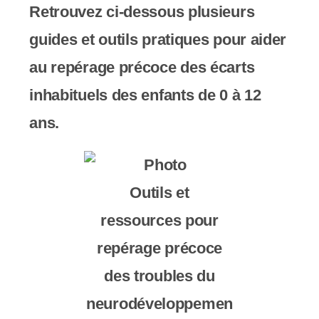
y
Retrouvez ci-dessous plusieurs
s
guides et outils pratiques pour aider
t
au repérage précoce des écarts
è
inhabituels des enfants de 0 à 12
m
ans.
e
d
Outils et
'
ressources pour
a
repérage précoce
c
des troubles du
c
neurodéveloppemen
e