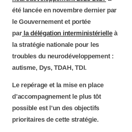
c
été lancée en novembre dernier par
o
le Gouvernement et portée
m
par
la
délégation interministérielle
à
p
la stratégie nationale pour les
r
troubles du neurodéveloppement :
e
autisme, Dys, TDAH, TDI.
n
Le repérage et la mise en place
d
d’accompagnement le plus tôt
u
possible est l’un des objectifs
n
prioritaires de cette stratégie.
s