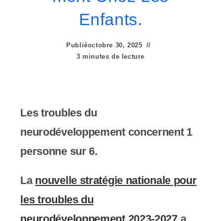
e
Enfants.
r
:
Publié
octobre 30, 2025
C
3 minutes de lecture
e
s
Les troubles du
i
neurodéveloppement concernent 1
t
personne sur 6.
e
W
La
nouvelle stratégie nationale pour
e
les troubles du
b
neurodéveloppement 2023-2027
a