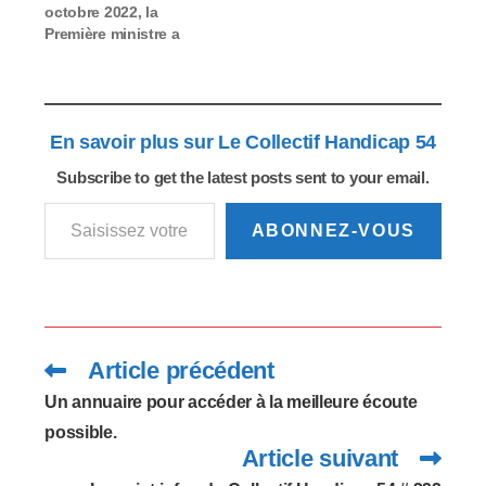
octobre 2022, la
Première ministre a
annoncé la poursuite
de la politique menée
depuis 2018 en faveur
des personnes
En savoir plus sur Le Collectif Handicap 54
concernées par
l’autisme, les troubles
Subscribe to get the latest posts sent to your email.
Dys, le TDAH et le TDI
Saisissez votre adresse e-mail…
ainsi que de leur
famille. La
ABONNEZ-VOUS
concertation sur
laquelle repose la
nouvelle stratégie
2023-2027 a…
Article précédent
Read
more
articles
Un annuaire pour accéder à la meilleure écoute
possible.
Article suivant