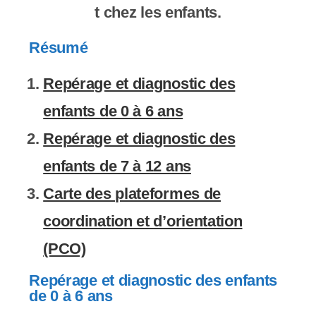
t chez les enfants.
s
s
Résumé
i
Repérage et diagnostic des
b
enfants de 0 à 6 ans
i
Repérage et diagnostic des
l
enfants de 7 à 12 ans
i
Carte des plateformes de
t
coordination et d’orientation
é
(PCO)
.
Repérage et diagnostic des enfants
de 0 à 6 ans