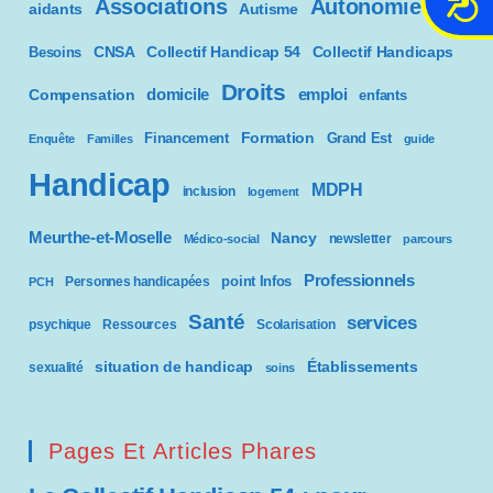
Associations
Autonomie
aidants
Autisme
c
c
CNSA
Besoins
Collectif Handicap 54
Collectif Handicaps
e
Droits
domicile
emploi
Compensation
enfants
s
s
Formation
Financement
Grand Est
Enquête
Familles
guide
i
Handicap
b
MDPH
inclusion
logement
i
l
Meurthe-et-Moselle
Nancy
newsletter
Médico-social
parcours
i
Professionnels
point Infos
t
Personnes handicapées
PCH
é
Santé
services
psychique
Ressources
Scolarisation
situation de handicap
Établissements
sexualité
soins
Pages Et Articles Phares