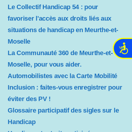
Le Collectif Handicap 54 : pour
favoriser l'accès aux droits liés aux
situations de handicap en Meurthe-et-
Moselle
A
La Communauté 360 de Meurthe-et-
c
c
Moselle, pour vous aider.
e
s
Automobilistes avec la Carte Mobilité
s
Inclusion : faites-vous enregistrer pour
i
b
éviter des PV !
i
Glossaire participatif des sigles sur le
l
i
Handicap
t
é