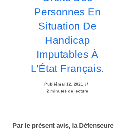
e
Personnes En
r
:
Situation De
C
Handicap
e
Imputables À
s
L’État Français.
i
t
Publié
mai 12, 2021
2 minutes de lecture
e
W
e
Par le présent avis, la Défenseure
b