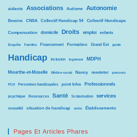
Associations
Autonomie
aidants
Autisme
CNSA
Besoins
Collectif Handicap 54
Collectif Handicaps
Droits
domicile
emploi
Compensation
enfants
Formation
Financement
Grand Est
Enquête
Familles
guide
Handicap
MDPH
inclusion
logement
Meurthe-et-Moselle
Nancy
newsletter
Médico-social
parcours
Professionnels
point Infos
Personnes handicapées
PCH
Santé
services
psychique
Ressources
Scolarisation
situation de handicap
Établissements
sexualité
soins
Pages Et Articles Phares