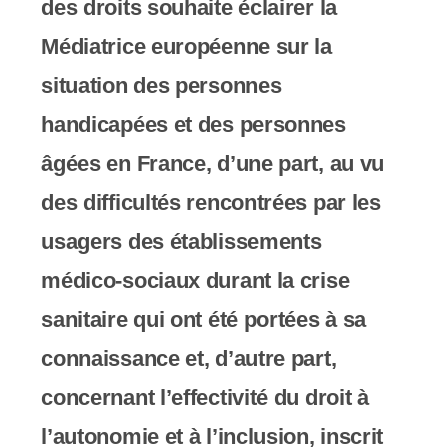
des droits souhaite éclairer la
c
Médiatrice européenne sur la
o
situation des personnes
m
handicapées et des personnes
p
âgées en France, d’une part, au vu
r
des difficultés rencontrées par les
e
usagers des établissements
n
médico-sociaux durant la crise
d
sanitaire qui ont été portées à sa
u
connaissance et, d’autre part,
n
concernant l’effectivité du droit à
s
l’autonomie et à l’inclusion, inscrit