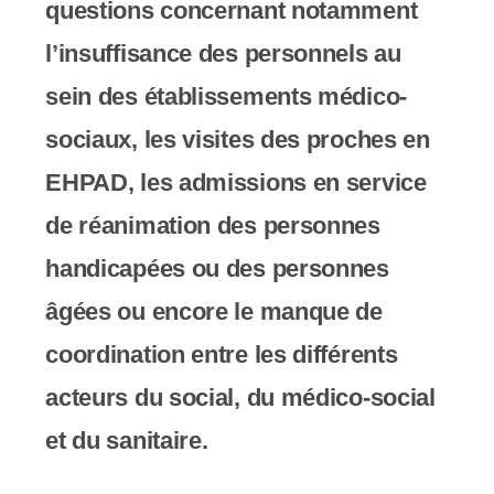
questions concernant notamment
s
l’insuffisance des personnels au
s
sein des établissements médico-
i
sociaux, les visites des proches en
b
EHPAD, les admissions en service
i
de réanimation des personnes
l
handicapées ou des personnes
i
âgées ou encore le manque de
t
coordination entre les différents
é
acteurs du social, du médico-social
.
et du sanitaire.