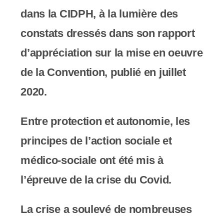
y
dans la CIDPH, à la lumière des
s
constats dressés dans son rapport
t
d’appréciation sur la mise en oeuvre
è
de la Convention, publié en juillet
m
2020.
e
d
Entre protection et autonomie, les
'
principes de l’action sociale et
a
médico-sociale ont été mis à
c
l’épreuve de la crise du Covid.
c
La crise a soulevé de nombreuses
e