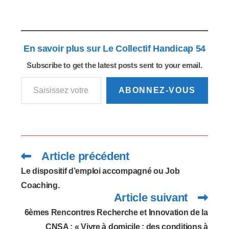
publics, à l'emploi, à
l'éducation, aux
soins... Jacques
Toubon, Défenseur
En savoir plus sur Le Collectif Handicap 54
des droits, publie son
6e rapport annuel et
Subscribe to get the latest posts sent to your email.
incite à une politique
Saisissez votre adresse e-mail…
volontariste. Jamais
deux sans trois... Pour
ABONNEZ-VOUS
la troisième année
consécutive, le
handicap reste le…
Article précédent
Read
more
articles
Le dispositif d’emploi accompagné ou Job
Coaching.
Article suivant
6èmes Rencontres Recherche et Innovation de la
CNSA : « Vivre à domicile : des conditions à