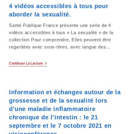
Recensement
c
4 vidéos accessibles à tous pour
Par
Questionnaire
aborder la sexualité.
ANONYME
o
!
Santé Publique France présente une série de 4
m
vidéos accessibles à tous « La sexualité » de la
collection Pour comprendre. Elles peuvent être
p
regardées avec sous-titres, avec langue des…
r
e
4
Continuer La Lecture
Vidéos
Accessibles
n
À
Tous
d
Pour
Information et échanges autour de la
Aborder
La
u
grossesse et de la sexualité lors
Sexualité.
d’une maladie inflammatoire
n
chronique de l’intestin : le 21
s
septembre et le 7 octobre 2021 en