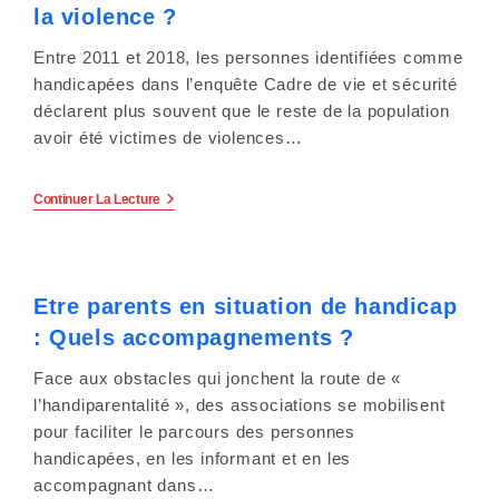
Mettre
la violence ?
Fin
À
Entre 2011 et 2018, les personnes identifiées comme
L’omerta
!
handicapées dans l’enquête Cadre de vie et sécurité
déclarent plus souvent que le reste de la population
avoir été victimes de violences…
Les
Continuer La Lecture
Personnes
En
Situation
De
Handicap
Etre parents en situation de handicap
Sont-
Elles
: Quels accompagnements ?
Plus
Exposées
À
Face aux obstacles qui jonchent la route de «
La
l’handiparentalité », des associations se mobilisent
Violence
?
pour faciliter le parcours des personnes
handicapées, en les informant et en les
accompagnant dans…