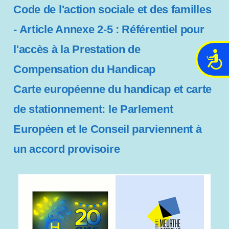
Code de l'action sociale et des familles
- Article Annexe 2-5 : Référentiel pour
l'accès à la Prestation de
A
Compensation du Handicap
c
c
Carte européenne du handicap et carte
e
s
de stationnement: le Parlement
s
Européen et le Conseil parviennent à
i
b
un accord provisoire
i
l
i
t
é