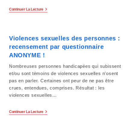
e
Le
Continuer La Lecture
r
13
Juillet
:
2021,
Le
Comité
C
Violences sexuelles des personnes :
Consultatif
National
e
recensement par questionnaire
D’Éthique
Répondait
ANONYME !
À
s
Sophie
Nombreuses personnes handicapées qui subissent
CLUZEL
i
Sur
et/ou sont témoins de violences sexuelles n'osent
L’accès
pas en parler. Certaines ont peur de ne pas être
t
À
La
crues, entendues, comprises. Résultat : les
Vie
e
violences sexuelles…
Affective
Et
W
Sexuelle
Et
Violences
Continuer La Lecture
L’assistance
e
Sexuelles
Sexuelle
Des
Des
Personnes
b
Personnes
:
Handicapées.