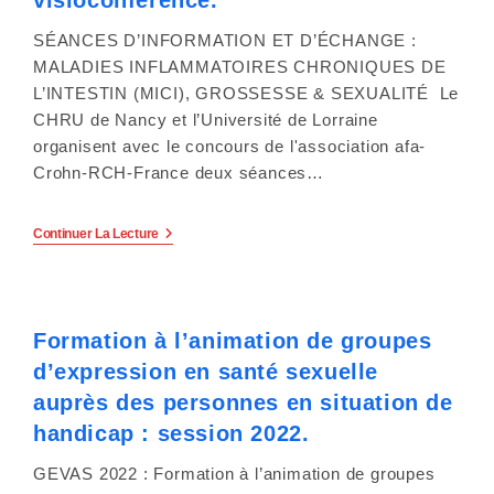
y
visioconférence.
s
SÉANCES D’INFORMATION ET D’ÉCHANGE :
MALADIES INFLAMMATOIRES CHRONIQUES DE
t
L’INTESTIN (MICI), GROSSESSE & SEXUALITÉ Le
CHRU de Nancy et l’Université de Lorraine
è
organisent avec le concours de l'association afa-
m
Crohn-RCH-France deux séances…
e
Information
Continuer La Lecture
Et
d
Échanges
Autour
'
De
La
Formation à l’animation de groupes
Grossesse
a
Et
d’expression en santé sexuelle
De
c
La
auprès des personnes en situation de
Sexualité
c
Lors
handicap : session 2022.
D’une
Maladie
e
GEVAS 2022 : Formation à l’animation de groupes
Inflammatoire