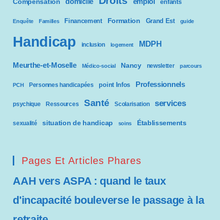
Droits
domicile
emploi
Compensation
enfants
Formation
Financement
Grand Est
Enquête
Familles
guide
Handicap
MDPH
inclusion
logement
Meurthe-et-Moselle
Nancy
newsletter
Médico-social
parcours
Professionnels
point Infos
Personnes handicapées
PCH
Santé
services
psychique
Ressources
Scolarisation
situation de handicap
Établissements
sexualité
soins
Pages Et Articles Phares
AAH vers ASPA : quand le taux
d'incapacité bouleverse le passage à la
retraite