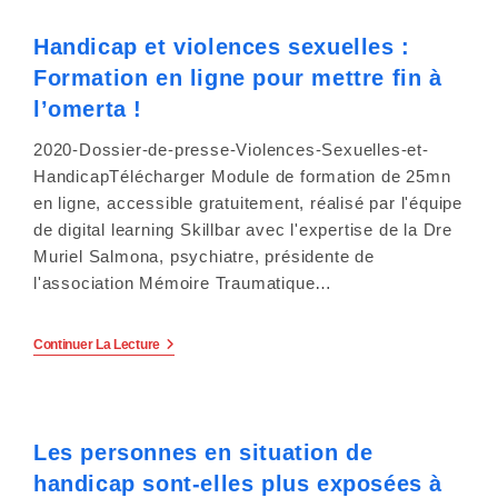
Premiers
Résultats
Handicap et violences sexuelles :
D’une
Enquête
Formation en ligne pour mettre fin à
Pointent
Les
l’omerta !
Insuffisances
De
2020-Dossier-de-presse-Violences-Sexuelles-et-
Cette
Mesure.
HandicapTélécharger Module de formation de 25mn
en ligne, accessible gratuitement, réalisé par l'équipe
de digital learning Skillbar avec l'expertise de la Dre
Muriel Salmona, psychiatre, présidente de
l'association Mémoire Traumatique…
Handicap
Continuer La Lecture
Et
Violences
Sexuelles
:
Formation
Les personnes en situation de
En
Ligne
handicap sont-elles plus exposées à
Pour