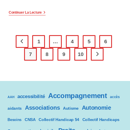
Etre
Continuer La Lecture
Parents
En
Situation
De
Handicap
:
1
…
4
5
6
Go to the previous page
Quels
Accompagnements
7
8
9
10
?
Aller à la page sui
Accompagnement
accessibilité
accès
AAH
Associations
Autonomie
aidants
Autisme
CNSA
Besoins
Collectif Handicap 54
Collectif Handicaps