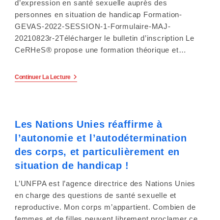
Chronique
d’expression en santé sexuelle auprès des
s
De
personnes en situation de handicap Formation-
L’intestin
:
GEVAS-2022-SESSION-1-Formulaire-MAJ-
s
Le
20210823r-2Télécharger le bulletin d’inscription Le
21
i
Septembre
CeRHeS® propose une formation théorique et…
Et
Le
b
7
Formation
Continuer La Lecture
Octobre
À
i
2021
L’animation
En
De
l
Visioconférence.
Groupes
D’expression
Les Nations Unies réaffirme à
i
En
Santé
l’autonomie et l’autodétermination
Sexuelle
t
Auprès
des corps, et particulièrement en
Des
é
Personnes
situation de handicap !
En
Situation
.
L’UNFPA est l’agence directrice des Nations Unies
De
Handicap
en charge des questions de santé sexuelle et
:
reproductive. Mon corps m’appartient. Combien de
Session
2022.
femmes et de filles peuvent librement proclamer ce