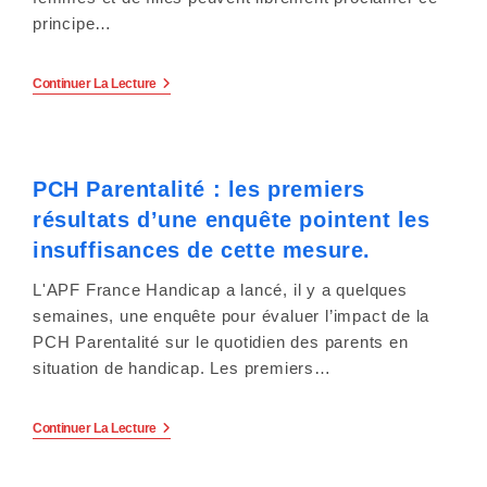
principe…
Les
Continuer La Lecture
Nations
Unies
Réaffirme
À
L’autonomie
PCH Parentalité : les premiers
Et
L’autodétermination
résultats d’une enquête pointent les
Des
Corps,
insuffisances de cette mesure.
Et
Particulièrement
L'APF France Handicap a lancé, il y a quelques
En
Situation
semaines, une enquête pour évaluer l’impact de la
De
PCH Parentalité sur le quotidien des parents en
Handicap
!
situation de handicap. Les premiers…
PCH
Continuer La Lecture
Parentalité
:
Les